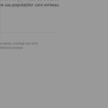
ne sau populațiilor care vorbeau
craping, crawling), sunt strict
lică (vezi licența).