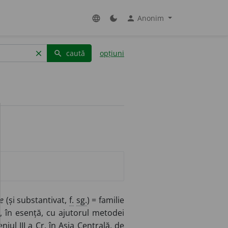
Anonim
language
dark_mode
person
caută
opțiuni
clear
search
e
(și substantivat,
f.
sg.
) = familie
, în esență, cu ajutorul metodei
niul III a
Cr.
în Asia Centrală, de