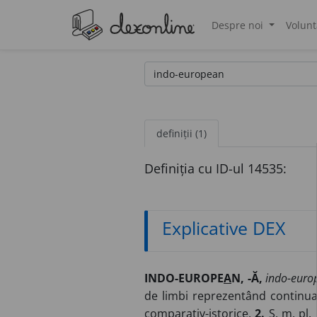
Despre noi
Volunt
®
definiții (1)
Definiția cu ID-ul 14535:
Explicative DEX
INDO-EUROPE
A
N, -Ă,
indo-europ
de limbi reprezentând continuar
comparativ-istorice.
2.
S. m.
pl.