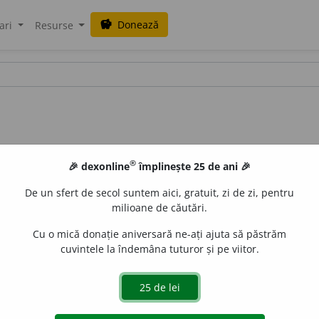
Donează
savings
ari
Resurse
®
🎉 dexonline
împlinește 25 de ani 🎉
De un sfert de secol suntem aici, gratuit, zi de zi, pentru
milioane de căutări.
Cu o mică donație aniversară ne-ați ajuta să păstrăm
cuvintele la îndemâna tuturor și pe viitor.
eni, -e,
adj.
,
s. m.
pl.
1.
Adj.
(În sintagma)
Limbi indo-europen
ea unei limbi neatestate în texte scrise, dar reconstituită
Denumire dată unui grup de populații care trăiau prin mile