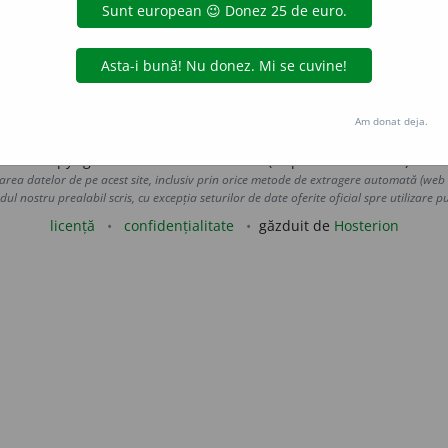
vest și sud-vest.
3.
Adj.
Care aparține limbilor indo-europe
imbi. – Din
fr.
indoeuropéen.
valeriu
acțiuni
Am donat deja.
Copyright © 2004-2026 dexonline (https://dexonline.ro)
area datelor de pe acest site, inclusiv prin orice metode de extragere automată (web s
dul nostru prealabil scris, cu excepția seturilor de date oferite oficial spre utilizare pub
licență
confidențialitate
găzduit de
Hosterion