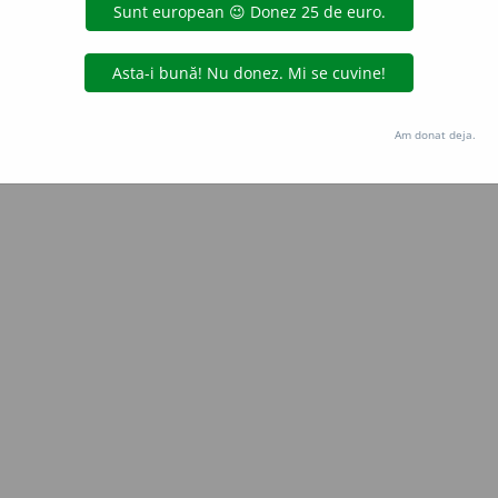
Copyright © 2004-2026 dexonline (https://dexonline.ro)
area datelor de pe acest site, inclusiv prin orice metode de extragere automată (web s
dul nostru prealabil scris, cu excepția seturilor de date oferite oficial spre utilizare pub
Am donat deja.
licență
confidențialitate
găzduit de
Hosterion