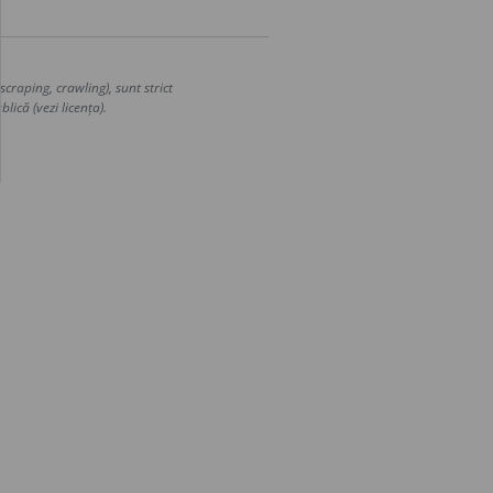
craping, crawling), sunt strict
lică (vezi licența).