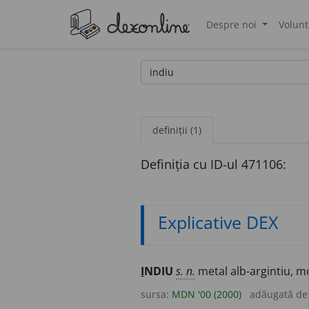
Despre noi
Volunt
®
definiții (1)
Definiția cu ID-ul 471106:
Explicative DEX
I
NDIU
s. n.
metal alb-argintiu, m
sursa:
MDN '00 (2000)
adăugată d