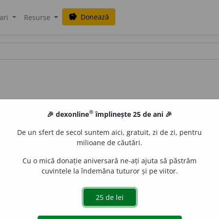
Donează
savings
ari
Resurse
®
🎉 dexonline
împlinește 25 de ani 🎉
De un sfert de secol suntem aici, gratuit, zi de zi, pentru
milioane de căutări.
Cu o mică donație aniversară ne-ați ajuta să păstrăm
cuvintele la îndemâna tuturor și pe viitor.
oale, maleabil, asemănător cu aluminiul, care se găsește în 
e
raduborza
acțiuni