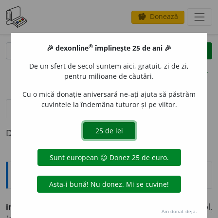
Donează
savings
®
®
🎉 dexonline
împlinește 25 de ani 🎉
caută
clear
search
De un sfert de secol suntem aici, gratuit, zi de zi,
opțiuni
pentru milioane de căutări.
Cu o mică donație aniversară ne-ați ajuta să păstrăm
cuvintele la îndemâna tuturor și pe viitor.
pronunție
(50)
volume_up
definiții (1)
Definiția cu ID-ul 755197:
Ortografice DOOM
indiscut
a
bil
adj.
m.
,
pl.
indiscut
a
bili;
f.
indiscut
a
bilă,
pl.
Am donat deja.