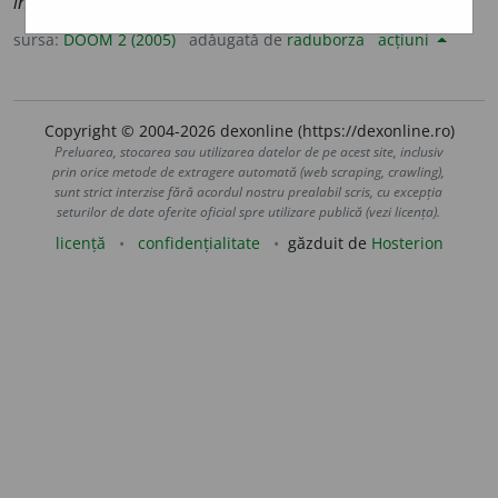
indiscut
a
bile
sursa:
DOOM 2 (2005)
adăugată de
raduborza
acțiuni
Copyright © 2004-2026 dexonline (https://dexonline.ro)
Preluarea, stocarea sau utilizarea datelor de pe acest site, inclusiv
prin orice metode de extragere automată (web scraping, crawling),
sunt strict interzise fără acordul nostru prealabil scris, cu excepția
seturilor de date oferite oficial spre utilizare publică (vezi licența).
licență
confidențialitate
găzduit de
Hosterion