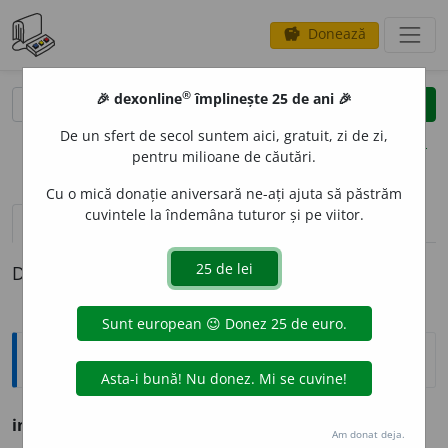
Donează
savings
®
®
🎉 dexonline
împlinește 25 de ani 🎉
caută
clear
search
De un sfert de secol suntem aici, gratuit, zi de zi,
opțiuni
pentru milioane de căutări.
Cu o mică donație aniversară ne-ați ajuta să păstrăm
cuvintele la îndemâna tuturor și pe viitor.
pronunție
(31)
volume_up
definiții (1)
Definiția cu ID-ul 798186:
Explicative DEX
indice
n. V.
index.
Am donat deja.