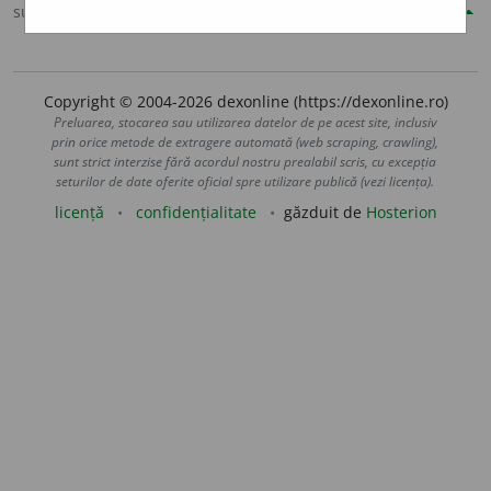
sursa:
Șăineanu, ed. VI (1929)
adăugată de
blaurb.
acțiuni
Copyright © 2004-2026 dexonline (https://dexonline.ro)
Preluarea, stocarea sau utilizarea datelor de pe acest site, inclusiv
prin orice metode de extragere automată (web scraping, crawling),
sunt strict interzise fără acordul nostru prealabil scris, cu excepția
seturilor de date oferite oficial spre utilizare publică (vezi licența).
licență
confidențialitate
găzduit de
Hosterion