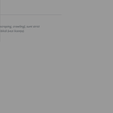
craping, crawling), sunt strict
lică (vezi licența).