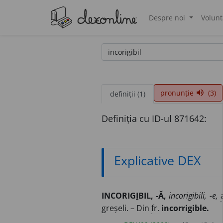
Despre noi
Volunt
®
pronunție
(3)
volume_up
definiții (1)
Definiția cu ID-ul 871642:
Explicative DEX
INCORIG
I
BIL, -Ă,
incorigibili, -e,
greșeli. – Din
fr.
incorrigible.