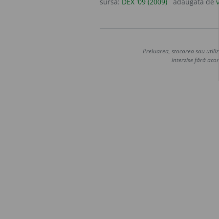
sursa:
DEX '09 (2009)
adăugată de
Preluarea, stocarea sau utiliz
interzise fără acor