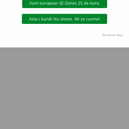
valeriu
acțiuni
Copyright © 2004-2026 dexonline (https://dexonline.ro)
area datelor de pe acest site, inclusiv prin orice metode de extragere automată (web s
Am donat deja.
dul nostru prealabil scris, cu excepția seturilor de date oferite oficial spre utilizare pub
licență
confidențialitate
găzduit de
Hosterion