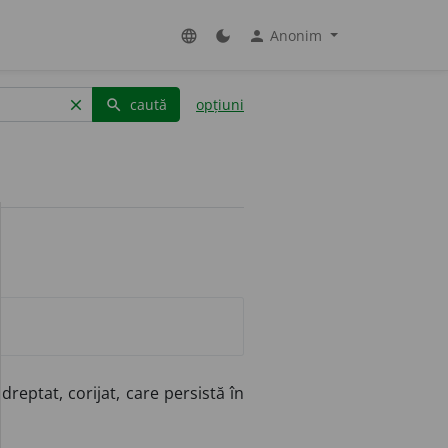
Anonim
language
dark_mode
person
caută
opțiuni
clear
search
reptat, corijat, care persistă în