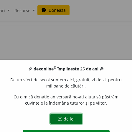
Donează
savings
ari
Resurse
®
🎉 dexonline
împlinește 25 de ani 🎉
De un sfert de secol suntem aici, gratuit, zi de zi, pentru
milioane de căutări.
Cu o mică donație aniversară ne-ați ajuta să păstrăm
cuvintele la îndemâna tuturor și pe viitor.
adj.
(Despre oameni și manifestările lor) Care nu poate fi înd