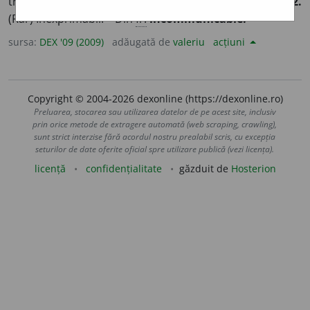
trebuie sau nu poate fi comunicat; intransmisibil.
2.
(Rar) Inexprimabil. – Din
fr.
incommunicable.
sursa:
DEX '09 (2009)
adăugată de
valeriu
acțiuni
Copyright © 2004-2026 dexonline (https://dexonline.ro)
Preluarea, stocarea sau utilizarea datelor de pe acest site, inclusiv
prin orice metode de extragere automată (web scraping, crawling),
sunt strict interzise fără acordul nostru prealabil scris, cu excepția
seturilor de date oferite oficial spre utilizare publică (vezi licența).
licență
confidențialitate
găzduit de
Hosterion