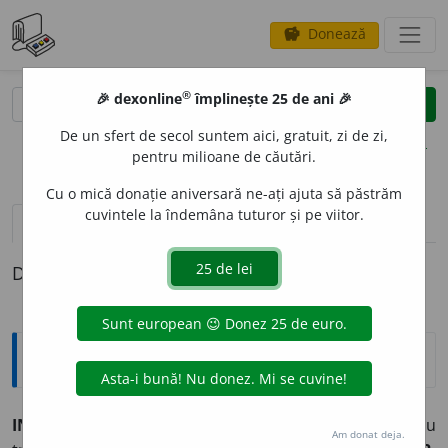
Donează
savings
®
®
🎉 dexonline
împlinește 25 de ani 🎉
caută
clear
search
De un sfert de secol suntem aici, gratuit, zi de zi,
opțiuni
pentru milioane de căutări.
Cu o mică donație aniversară ne-ați ajuta să păstrăm
cuvintele la îndemâna tuturor și pe viitor.
pronunție
(2)
volume_up
definiții (1)
Definiția cu ID-ul 871252:
Explicative DEX
INCOMUNIC
A
BIL, -Ă,
incomunicabili, -e,
adj.
1.
Care nu
Am donat deja.