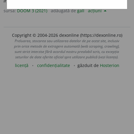
incompet
e
nte
sursa:
DOOM 3 (2021)
adăugată de
gall
acțiuni
Copyright © 2004-2026 dexonline (https://dexonline.ro)
Preluarea, stocarea sau utilizarea datelor de pe acest site, inclusiv
prin orice metode de extragere automată (web scraping, crawling),
sunt strict interzise fără acordul nostru prealabil scris, cu excepția
seturilor de date oferite oficial spre utilizare publică (vezi licența).
licență
confidențialitate
găzduit de
Hosterion