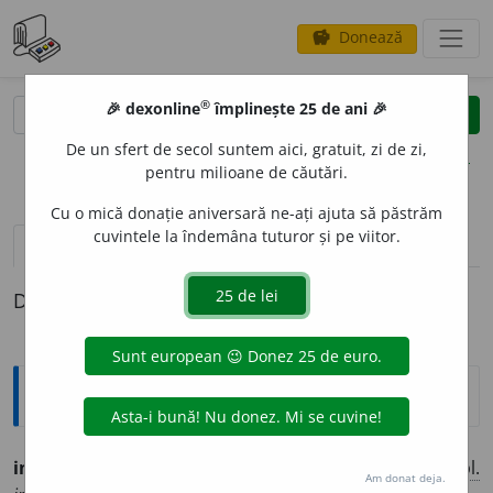
Donează
savings
®
®
🎉 dexonline
împlinește 25 de ani 🎉
caută
clear
search
De un sfert de secol suntem aici, gratuit, zi de zi,
opțiuni
pentru milioane de căutări.
Cu o mică donație aniversară ne-ați ajuta să păstrăm
cuvintele la îndemâna tuturor și pe viitor.
pronunție
(20)
volume_up
definiții (1)
Definiția cu ID-ul 1297650:
Ortografice DOOM
incompet
e
nt
adj.
m.
,
pl.
incompet
e
nți
;
f.
incompet
e
ntă
,
pl.
Am donat deja.