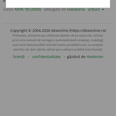
incombustible
)
sursa:
MDN '00 (2000)
adăugată de
raduborza
acțiuni
Copyright © 2004-2026 dexonline (https://dexonline.ro)
Preluarea, stocarea sau utilizarea datelor de pe acest site, inclusiv
prin orice metode de extragere automată (web scraping, crawling),
sunt strict interzise fără acordul nostru prealabil scris, cu excepția
seturilor de date oferite oficial spre utilizare publică (vezi licența).
licență
confidențialitate
găzduit de
Hosterion