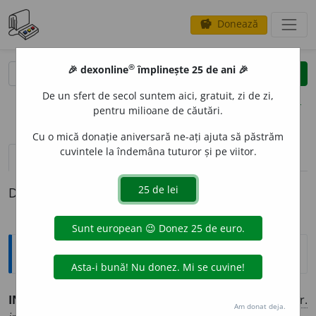
Donează
savings
®
®
🎉 dexonline
împlinește 25 de ani 🎉
caută
clear
search
De un sfert de secol suntem aici, gratuit, zi de zi,
opțiuni
pentru milioane de căutări.
Cu o mică donație aniversară ne-ați ajuta să păstrăm
cuvintele la îndemâna tuturor și pe viitor.
definiții (1)
Definiția cu ID-ul 470878:
Explicative DEX
INCOMBUST
I
BIL, -Ă
adj.
care nu poate arde. (<
fr.
Am donat deja.