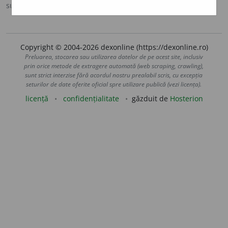
sursa:
DOOM 2 (2005)
adăugată de
raduborza
acțiuni
Copyright © 2004-2026 dexonline (https://dexonline.ro)
Preluarea, stocarea sau utilizarea datelor de pe acest site, inclusiv
prin orice metode de extragere automată (web scraping, crawling),
sunt strict interzise fără acordul nostru prealabil scris, cu excepția
seturilor de date oferite oficial spre utilizare publică (vezi licența).
licență
confidențialitate
găzduit de
Hosterion