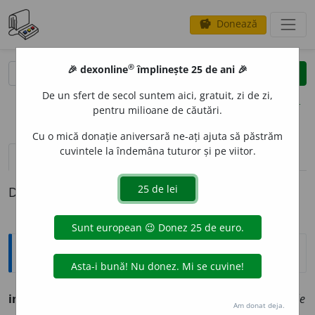
Donează
savings
®
®
🎉 dexonline
împlinește 25 de ani 🎉
caută
clear
search
De un sfert de secol suntem aici, gratuit, zi de zi,
opțiuni
pentru milioane de căutări.
Cu o mică donație aniversară ne-ați ajuta să păstrăm
cuvintele la îndemâna tuturor și pe viitor.
pronunție
(28)
volume_up
definiții (1)
Definiția cu ID-ul 754978:
Ortografice DOOM
incap
a
bil
adj.
m.
,
pl.
incap
a
bili;
f.
incap
a
bilă,
pl.
incap
a
bile
Am donat deja.