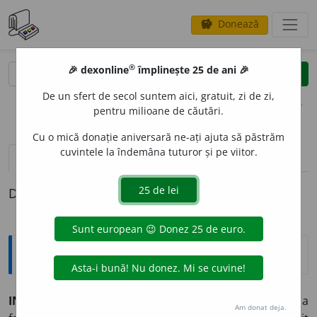
Donează
savings
®
®
🎉 dexonline
împlinește 25 de ani 🎉
caută
clear
search
De un sfert de secol suntem aici, gratuit, zi de zi,
opțiuni
pentru milioane de căutări.
Cu o mică donație aniversară ne-ați ajuta să păstrăm
cuvintele la îndemâna tuturor și pe viitor.
pronunție
(28)
volume_up
definiții (1)
Definiția cu ID-ul 470799:
Explicative DEX
INCAP
A
BIL, -Ă
adj.
1. (și s.) care nu este în stare de a
Am donat deja.