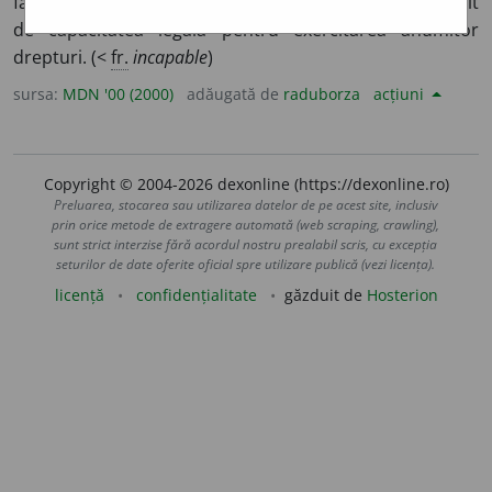
face ceva; (
p. ext.
) nepregătit, nepriceput. 2. (
jur.
) lipsit
de capacitatea legală pentru exercitarea anumitor
drepturi. (<
fr.
incapable
)
sursa:
MDN '00 (2000)
adăugată de
raduborza
acțiuni
Copyright © 2004-2026 dexonline (https://dexonline.ro)
Preluarea, stocarea sau utilizarea datelor de pe acest site, inclusiv
prin orice metode de extragere automată (web scraping, crawling),
sunt strict interzise fără acordul nostru prealabil scris, cu excepția
seturilor de date oferite oficial spre utilizare publică (vezi licența).
licență
confidențialitate
găzduit de
Hosterion