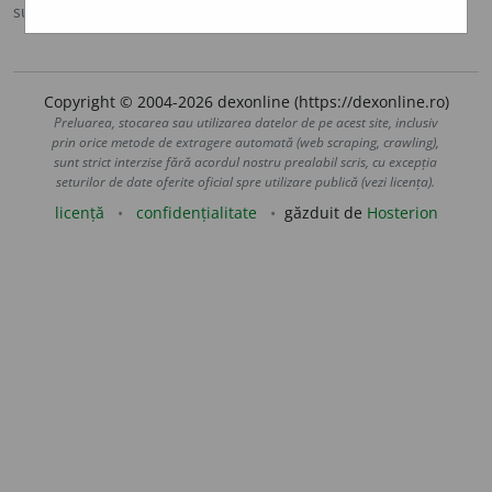
sursa:
DOOM 3 (2021)
adăugată de
gall
acțiuni
Copyright © 2004-2026 dexonline (https://dexonline.ro)
Preluarea, stocarea sau utilizarea datelor de pe acest site, inclusiv
prin orice metode de extragere automată (web scraping, crawling),
sunt strict interzise fără acordul nostru prealabil scris, cu excepția
seturilor de date oferite oficial spre utilizare publică (vezi licența).
licență
confidențialitate
găzduit de
Hosterion