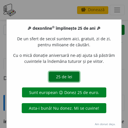
Donează
savings
®
®
🎉 dexonline
împlinește 25 de ani 🎉
caută
clear
search
De un sfert de secol suntem aici, gratuit, zi de zi,
opțiuni
pentru milioane de căutări.
Cu o mică donație aniversară ne-ați ajuta să păstrăm
cuvintele la îndemâna tuturor și pe viitor.
pronunție
(28)
volume_up
definiții (1)
Definiția cu ID-ul 1297568:
Ortografice DOOM
incap
a
bil
adj.
m.
,
pl.
incap
a
bili
;
f.
incap
a
bilă
,
pl.
incap
a
bile
Am donat deja.