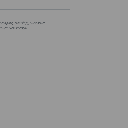
craping, crawling), sunt strict
lică (vezi licența).