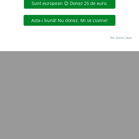
Copyright © 2004-2026 dexonline (https://dexonline.ro)
area datelor de pe acest site, inclusiv prin orice metode de extragere automată (web s
dul nostru prealabil scris, cu excepția seturilor de date oferite oficial spre utilizare pub
Am donat deja.
licență
confidențialitate
găzduit de
Hosterion