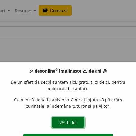
Donează
savings
ari
Resurse
®
🎉 dexonline
împlinește 25 de ani 🎉
De un sfert de secol suntem aici, gratuit, zi de zi, pentru
milioane de căutări.
Cu o mică donație aniversară ne-ați ajuta să păstrăm
cuvintele la îndemâna tuturor și pe viitor.
ețit. (<
fr.
inanimé,
lat.
inanimatus
)
e
raduborza
acțiuni