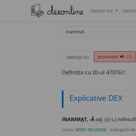
Despre noi
Volunt
®
pronunție
(1)
volume_up
definiții (1)
Definiția cu ID-ul 470761:
Explicative DEX
INANIM
A
T, -Ă
adj.
(și s.) neînsufl
sursa:
MDN '00 (2000)
adăugată d