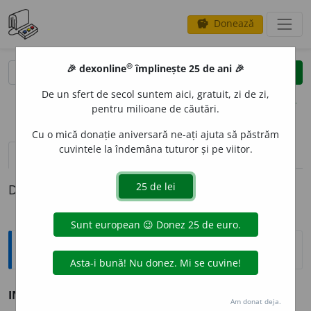
Donează
savings
®
®
🎉 dexonline
împlinește 25 de ani 🎉
caută
clear
search
De un sfert de secol suntem aici, gratuit, zi de zi,
opțiuni
pentru milioane de căutări.
Cu o mică donație aniversară ne-ați ajuta să păstrăm
cuvintele la îndemâna tuturor și pe viitor.
pronunție
(1)
volume_up
definiții (1)
Definiția cu ID-ul 187498:
Sinonime
INANIM
A
T
adj. v.
neînsuflețit.
Am donat deja.