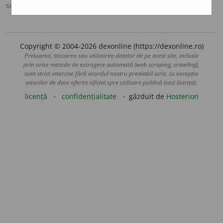
sursa:
Sinonime (2002)
adăugată de
siveco
acțiuni
Copyright © 2004-2026 dexonline (https://dexonline.ro)
Preluarea, stocarea sau utilizarea datelor de pe acest site, inclusiv
prin orice metode de extragere automată (web scraping, crawling),
sunt strict interzise fără acordul nostru prealabil scris, cu excepția
seturilor de date oferite oficial spre utilizare publică (vezi licența).
licență
confidențialitate
găzduit de
Hosterion