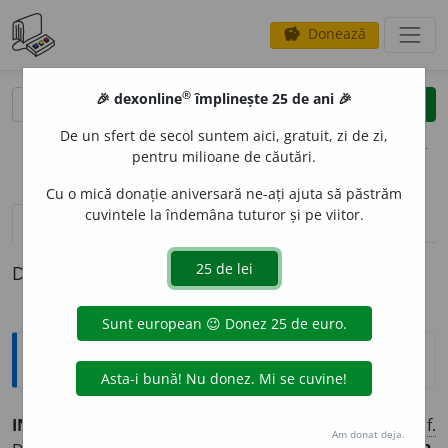
Donează
savings
®
®
🎉 dexonline
împlinește 25 de ani 🎉
caută
clear
search
De un sfert de secol suntem aici, gratuit, zi de zi,
opțiuni
pentru milioane de căutări.
Cu o mică donație aniversară ne-ați ajuta să păstrăm
cuvintele la îndemâna tuturor și pe viitor.
pronunție
(50)
volume_up
definiții (1)
Definiția cu ID-ul 14180:
Explicative DEX
INAM
I
C, -Ă,
inamici, -ce,
adj.
,
s. m.
și
f.
1.
Adj.
,
s. m.
și
f.
Am donat deja.