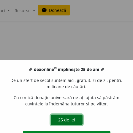
Donează
savings
ari
Resurse
®
🎉 dexonline
împlinește 25 de ani 🎉
De un sfert de secol suntem aici, gratuit, zi de zi, pentru
milioane de căutări.
Cu o mică donație aniversară ne-ați ajuta să păstrăm
cuvintele la îndemâna tuturor și pe viitor.
e
blaurb.
acțiuni