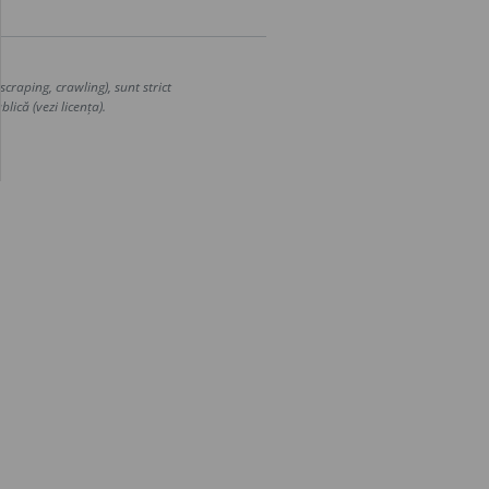
craping, crawling), sunt strict
lică (vezi licența).