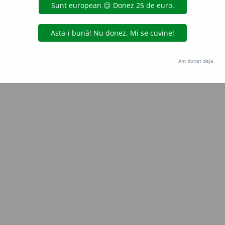
Copyright © 2004-2026 dexonline (https://dexonline.ro)
area datelor de pe acest site, inclusiv prin orice metode de extragere automată (web s
dul nostru prealabil scris, cu excepția seturilor de date oferite oficial spre utilizare pub
Am donat deja.
licență
confidențialitate
găzduit de
Hosterion