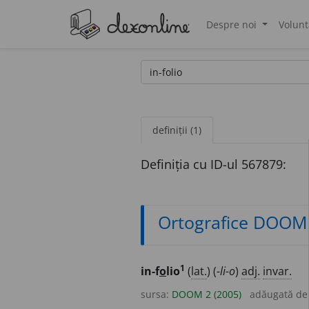
Despre noi
Volunt
®
definiții (1)
Definiția cu ID-ul 567879:
Ortografice DOOM
1
in-f
o
lio
(
lat.
) (
-li-o
)
adj.
invar.
sursa:
DOOM 2 (2005)
adăugată d