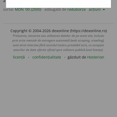
a stimula, a îndemna, a îmboldi. (< impuls + -iona)
sursa:
MDN '00 (2000)
adăugată de
raduborza
acțiuni
Copyright © 2004-2026 dexonline (https://dexonline.ro)
Preluarea, stocarea sau utilizarea datelor de pe acest site, inclusiv
prin orice metode de extragere automată (web scraping, crawling),
sunt strict interzise fără acordul nostru prealabil scris, cu excepția
seturilor de date oferite oficial spre utilizare publică (vezi licența).
licență
confidențialitate
găzduit de
Hosterion