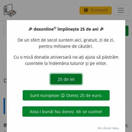
Donează
savings
®
®
🎉 dexonline
împlinește 25 de ani 🎉
caută
clear
search
De un sfert de secol suntem aici, gratuit, zi de zi,
opțiuni
pentru milioane de căutări.
Cu o mică donație aniversară ne-ați ajuta să păstrăm
cuvintele la îndemâna tuturor și pe viitor.
pronunție
(6)
volume_up
definiții (1)
Definiția cu ID-ul 470658:
Explicative DEX
IMPULSION
A
vb.
tr.
a da impuls. ◊ a imprima o mișcare;
Am donat deja.