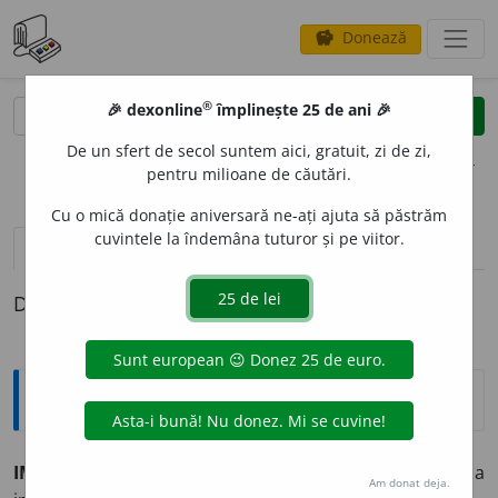
Donează
savings
®
®
🎉 dexonline
împlinește 25 de ani 🎉
caută
clear
search
De un sfert de secol suntem aici, gratuit, zi de zi,
opțiuni
pentru milioane de căutări.
Cu o mică donație aniversară ne-ați ajuta să păstrăm
cuvintele la îndemâna tuturor și pe viitor.
pronunție
(6)
volume_up
definiții (1)
Definiția cu ID-ul 187447:
Sinonime
IMPULSION
A
vb.
1.
v.
îmboldi.
2.
a determina, a
Am donat deja.