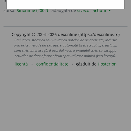
imprima, a impune.
(A ~ unui mobil o mișcare.)
sursa:
Sinonime (2002)
adăugată de
siveco
acțiuni
Copyright © 2004-2026 dexonline (https://dexonline.ro)
Preluarea, stocarea sau utilizarea datelor de pe acest site, inclusiv
prin orice metode de extragere automată (web scraping, crawling),
sunt strict interzise fără acordul nostru prealabil scris, cu excepția
seturilor de date oferite oficial spre utilizare publică (vezi licența).
licență
confidențialitate
găzduit de
Hosterion