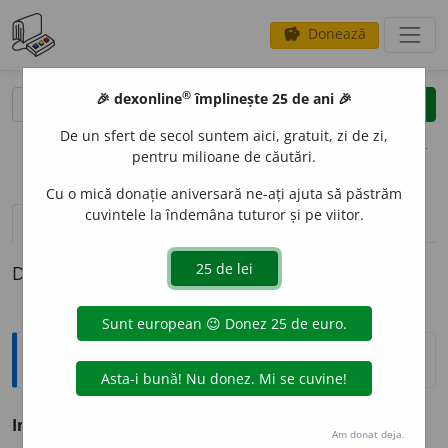
Donează
savings
®
®
🎉 dexonline
împlinește 25 de ani 🎉
caută
clear
search
De un sfert de secol suntem aici, gratuit, zi de zi,
opțiuni
pentru milioane de căutări.
Cu o mică donație aniversară ne-ați ajuta să păstrăm
cuvintele la îndemâna tuturor și pe viitor.
definiții (1)
Definiția cu ID-ul 70792:
Antonime
Imprecis
≠ exact, precis
Am donat deja.