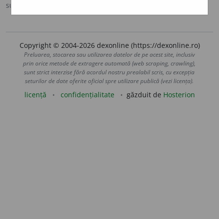
sursa:
Antonime (2002)
adăugată de
siveco
acțiuni
Copyright © 2004-2026 dexonline (https://dexonline.ro)
Preluarea, stocarea sau utilizarea datelor de pe acest site, inclusiv
prin orice metode de extragere automată (web scraping, crawling),
sunt strict interzise fără acordul nostru prealabil scris, cu excepția
seturilor de date oferite oficial spre utilizare publică (vezi licența).
licență
confidențialitate
găzduit de
Hosterion