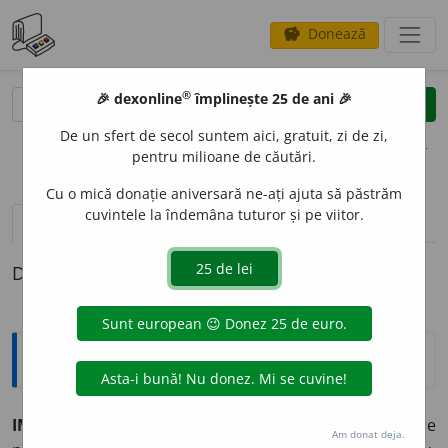
Donează
savings
®
®
🎉 dexonline
împlinește 25 de ani 🎉
caută
clear
search
De un sfert de secol suntem aici, gratuit, zi de zi,
opțiuni
pentru milioane de căutări.
Cu o mică donație aniversară ne-ați ajuta să păstrăm
cuvintele la îndemâna tuturor și pe viitor.
pronunție
(50)
volume_up
definiții (1)
Definiția cu ID-ul 567898:
Enciclopedice
IMPÓZIT
(<
lat.
impositum,
după
fr.
impôt
)
s. n.
Formă de
Am donat deja.