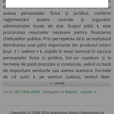
prelevare la dispoziția statului, cu titlu obligatoriu,
definitiv și nerambursabil, a unei părți din veniturile sau
averea persoanelor fizice și juridice, conform
reglementării puterii centrale și organelor
administrației locale de stat. Scopul plății
i.
este
procurarea resurselor necesare pentru finanțarea
cheltuielilor publice. Prin perceperea de
i.
se realizează
distribuirea unei părți importante din produsul intern
brut. ◊
I. indirect
=
i.
stabilit în mod nominal în sarcina
persoanelor fizice și juridice, într-un cuantum și la
termene de plată precizate și cunoscute, având ca bază
de impozitare veniturile sau averea acestora. Formele
de
i.d.
sunt:
i.
pe venituri (salariu, venitul liber-
profesioniștilor, dividend, profit) și
i.
pe avere (asupra
extinde
expand_more
terenurilor și clădirilor, pe succesiuni, donații și pe
sursa:
DE (1993-2009)
adăugată de
blaurb.
acțiuni
vânzarea bunurilor imobiliare, asupra plusului de
valoare a bunurilor imobiliare). ◊
I. indirect
=
i.
inclus în
prețul de vânzare al unor bunuri materiale și servicii,
Copyright © 2004-2026 dexonline (https://dexonline.ro)