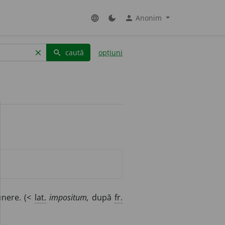
Anonim
language
dark_mode
person
caută
opțiuni
clear
search
punere. (<
lat.
impositum,
după
fr.