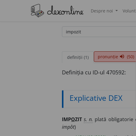
Despre noi
Volunt
®
pronunție
(50)
volume_up
definiții (1)
Definiția cu ID-ul 470592:
Explicative DEX
IMP
O
ZIT
s. n.
plată obligatorie 
impôt
)