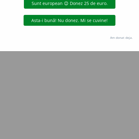
e
raduborza
acțiuni
Copyright © 2004-2026 dexonline (https://dexonline.ro)
area datelor de pe acest site, inclusiv prin orice metode de extragere automată (web s
Am donat deja.
dul nostru prealabil scris, cu excepția seturilor de date oferite oficial spre utilizare pub
licență
confidențialitate
găzduit de
Hosterion