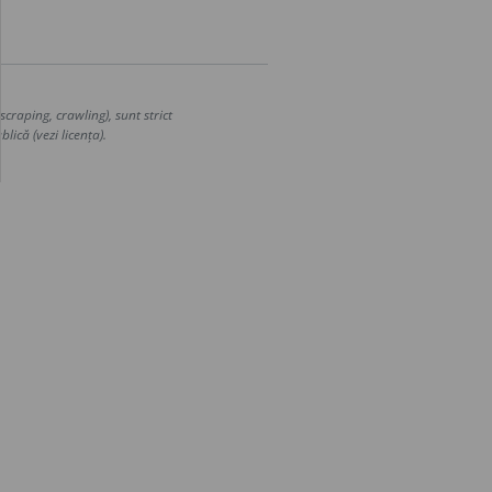
craping, crawling), sunt strict
lică (vezi licența).