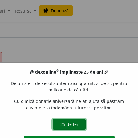
Donează
savings
ari
Resurse
®
🎉 dexonline
împlinește 25 de ani 🎉
De un sfert de secol suntem aici, gratuit, zi de zi, pentru
milioane de căutări.
Cu o mică donație aniversară ne-ați ajuta să păstrăm
cuvintele la îndemâna tuturor și pe viitor.
către stat, în bani sau în produse, stabilită prin lege; im