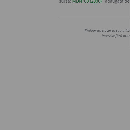
sursa:
MDN '00 (2000)
adăugată d
Preluarea, stocarea sau utiliz
interzise fără acor