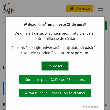
Donează
savings
®
®
🎉 dexonline
împlinește 25 de ani 🎉
caută
clear
search
De un sfert de secol suntem aici, gratuit, zi de zi,
opțiuni
pentru milioane de căutări.
Cu o mică donație aniversară ne-ați ajuta să păstrăm
cuvintele la îndemâna tuturor și pe viitor.
definiții (1)
Definiția cu ID-ul 870344:
Explicative DEX
IMP
I
U, -
I
E,
impii,
adj.
(
Livr.
) Care este lipsit de evlavie
Am donat deja.