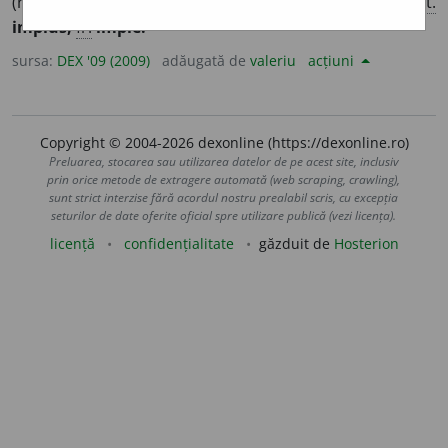
(religioasă) sau de afecțiune plină de respect. – Din
lat.
impius,
fr.
impie.
sursa:
DEX '09 (2009)
adăugată de
valeriu
acțiuni
Copyright © 2004-2026 dexonline (https://dexonline.ro)
Preluarea, stocarea sau utilizarea datelor de pe acest site, inclusiv
prin orice metode de extragere automată (web scraping, crawling),
sunt strict interzise fără acordul nostru prealabil scris, cu excepția
seturilor de date oferite oficial spre utilizare publică (vezi licența).
licență
confidențialitate
găzduit de
Hosterion