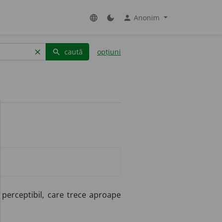
Anonim
language
dark_mode
person
caută
opțiuni
clear
search
 perceptibil, care trece aproape