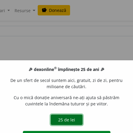
Donează
savings
ari
Resurse
®
🎉 dexonline
împlinește 25 de ani 🎉
De un sfert de secol suntem aici, gratuit, zi de zi, pentru
milioane de căutări.
Cu o mică donație aniversară ne-ați ajuta să păstrăm
cuvintele la îndemâna tuturor și pe viitor.
i, -e,
adj.
Care nu poate fi perceput;
p. ext.
care este abia
imperceptible.