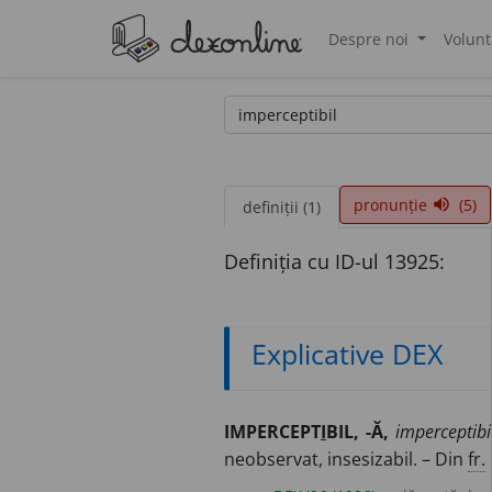
Despre noi
Volunt
®
pronunție
(5)
volume_up
definiții (1)
Definiția cu ID-ul 13925:
Explicative DEX
IMPERCEPT
I
BIL, -Ă,
imperceptibil
neobservat, insesizabil. – Din
fr.