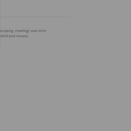
craping, crawling), sunt strict
lică (vezi licența).