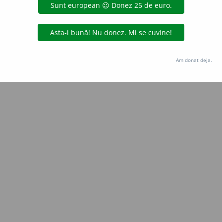
all
acțiuni
Copyright © 2004-2026 dexonline (https://dexonline.ro)
area datelor de pe acest site, inclusiv prin orice metode de extragere automată (web s
Am donat deja.
dul nostru prealabil scris, cu excepția seturilor de date oferite oficial spre utilizare pub
licență
confidențialitate
găzduit de
Hosterion