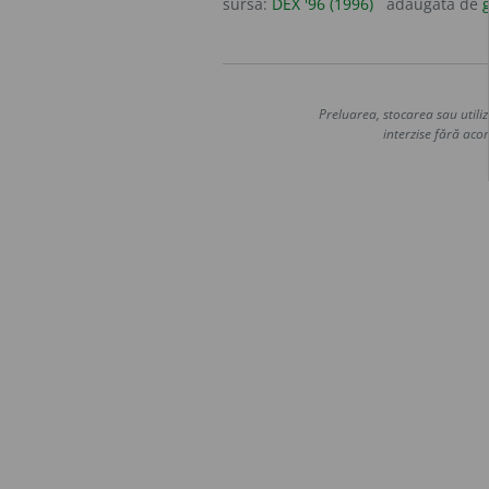
sursa:
DEX '96 (1996)
adăugată de
g
Preluarea, stocarea sau utiliz
interzise fără acor