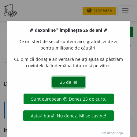
Donează
savings
®
®
🎉 dexonline
împlinește 25 de ani 🎉
caută
clear
search
De un sfert de secol suntem aici, gratuit, zi de zi,
opțiuni
pentru milioane de căutări.
Cu o mică donație aniversară ne-ați ajuta să păstrăm
cuvintele la îndemâna tuturor și pe viitor.
pronunție
(29)
volume_up
definiții (1)
Definiția cu ID-ul 70756:
Antonime
Imoral
≠ moral, necorupt
Am donat deja.