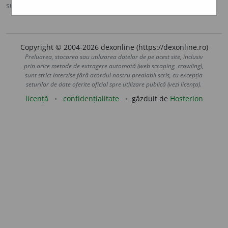
sursa:
Antonime (2002)
adăugată de
siveco
acțiuni
Copyright © 2004-2026 dexonline (https://dexonline.ro)
Preluarea, stocarea sau utilizarea datelor de pe acest site, inclusiv
prin orice metode de extragere automată (web scraping, crawling),
sunt strict interzise fără acordul nostru prealabil scris, cu excepția
seturilor de date oferite oficial spre utilizare publică (vezi licența).
licență
confidențialitate
găzduit de
Hosterion