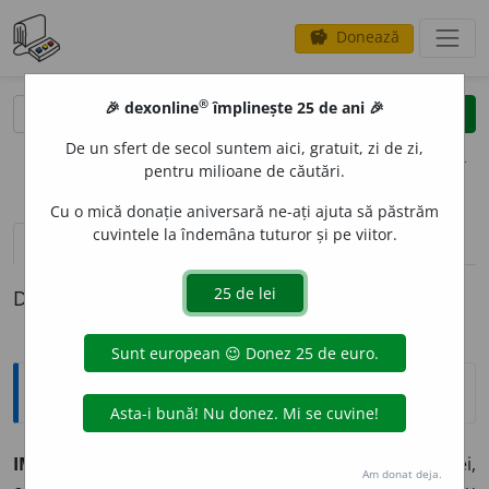
Donează
savings
®
®
🎉 dexonline
împlinește 25 de ani 🎉
caută
clear
search
De un sfert de secol suntem aici, gratuit, zi de zi,
opțiuni
pentru milioane de căutări.
Cu o mică donație aniversară ne-ați ajuta să păstrăm
cuvintele la îndemâna tuturor și pe viitor.
pronunție
(29)
volume_up
definiții (1)
Definiția cu ID-ul 13881:
Explicative DEX
IMOR
A
L, -Ă,
imorali, -e,
adj.
Care este contrar moralei,
Am donat deja.