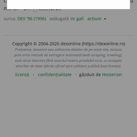
care calcă principiile ei, care nu are nici un principiu
moral. – Din
fr.
immoral.
sursa:
DEX '96 (1996)
adăugată de
gall
acțiuni
Copyright © 2004-2026 dexonline (https://dexonline.ro)
Preluarea, stocarea sau utilizarea datelor de pe acest site, inclusiv
prin orice metode de extragere automată (web scraping, crawling),
sunt strict interzise fără acordul nostru prealabil scris, cu excepția
seturilor de date oferite oficial spre utilizare publică (vezi licența).
licență
confidențialitate
găzduit de
Hosterion