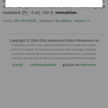
(Despre bunuri materiale) Care nu poate fi transportat;
2
1
imobil
.
2.
Adj.
Care se ocupă de bunuri imobile
.
Agenție
imobiliară.
[
Pr.
:
-li-ar
] – Din
fr.
immobilier.
sursa:
DEX '09 (2009)
adăugată de
valeriu
acțiuni
Copyright © 2004-2026 dexonline (https://dexonline.ro)
Preluarea, stocarea sau utilizarea datelor de pe acest site, inclusiv
prin orice metode de extragere automată (web scraping, crawling),
sunt strict interzise fără acordul nostru prealabil scris, cu excepția
seturilor de date oferite oficial spre utilizare publică (vezi licența).
licență
confidențialitate
găzduit de
Hosterion