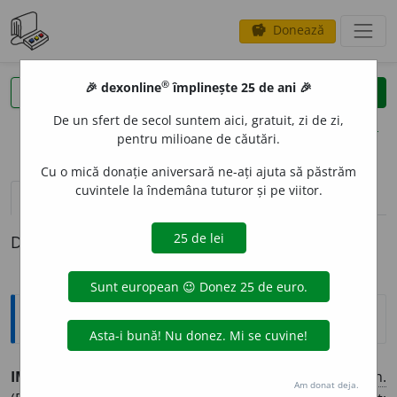
Donează
savings
®
®
🎉 dexonline
împlinește 25 de ani 🎉
caută
clear
search
De un sfert de secol suntem aici, gratuit, zi de zi,
opțiuni
pentru milioane de căutări.
Cu o mică donație aniversară ne-ați ajuta să păstrăm
cuvintele la îndemâna tuturor și pe viitor.
pronunție
(25)
volume_up
definiții (1)
Definiția cu ID-ul 869353:
Explicative DEX
IMOBILI
A
R, -Ă,
imobiliari, -e,
adj.
,
s. n.
1.
Adj.
,
s. n.
Am donat deja.