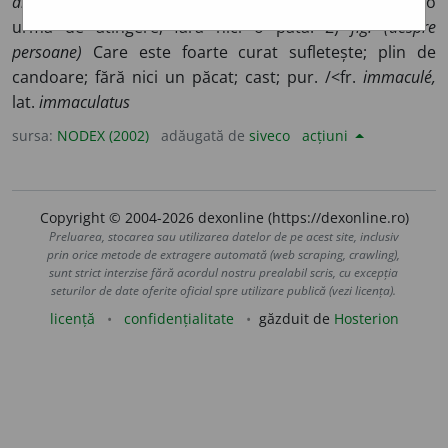
albă)
Care este de o albeață perfectă; care nu are nici o
urmă de atingere; fără nici o pată. 2)
fig. (despre
persoane)
Care este foarte curat sufletește; plin de
candoare; fără nici un păcat; cast; pur. /<fr.
immaculé,
lat.
immaculatus
sursa:
NODEX (2002)
adăugată de
siveco
acțiuni
Copyright © 2004-2026 dexonline (https://dexonline.ro)
Preluarea, stocarea sau utilizarea datelor de pe acest site, inclusiv
prin orice metode de extragere automată (web scraping, crawling),
sunt strict interzise fără acordul nostru prealabil scris, cu excepția
seturilor de date oferite oficial spre utilizare publică (vezi licența).
licență
confidențialitate
găzduit de
Hosterion