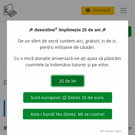
Donează
savings
®
®
🎉 dexonline
împlinește 25 de ani 🎉
caută
clear
search
De un sfert de secol suntem aici, gratuit, zi de zi,
opțiuni
pentru milioane de căutări.
Cu o mică donație aniversară ne-ați ajuta să păstrăm
cuvintele la îndemâna tuturor și pe viitor.
pronunție
(16)
volume_up
definiții (1)
Definiția cu ID-ul 338076:
Explicative DEX
IMACUL
A
T ~tă (~ți, ~te)
1)
(despre obiecte de culoare
Am donat deja.