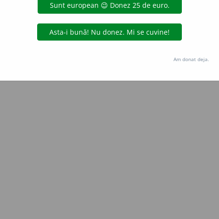
Copyright © 2004-2026 dexonline (https://dexonline.ro)
area datelor de pe acest site, inclusiv prin orice metode de extragere automată (web s
dul nostru prealabil scris, cu excepția seturilor de date oferite oficial spre utilizare pub
Am donat deja.
licență
confidențialitate
găzduit de
Hosterion