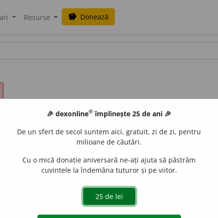
Donează
savings
ari
Resurse
®
🎉 dexonline
împlinește 25 de ani 🎉
De un sfert de secol suntem aici, gratuit, zi de zi, pentru
milioane de căutări.
Cu o mică donație aniversară ne-ați ajuta să păstrăm
cuvintele la îndemâna tuturor și pe viitor.
ă.
gată de
blaurb.
acțiuni