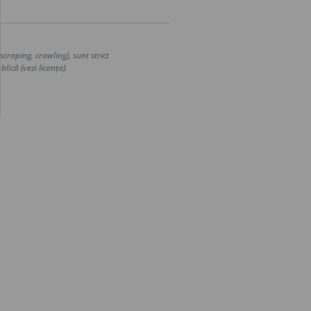
craping, crawling), sunt strict
lică (vezi licența).