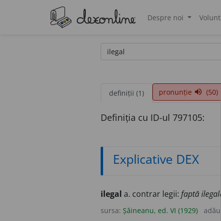
Despre noi
Volunt
®
pronunție
(50)
volume_up
definiții (1)
Definiția cu ID-ul 797105:
Explicative DEX
ilegal
a. contrar legii:
faptă ilegal
sursa:
Șăineanu, ed. VI (1929)
adău