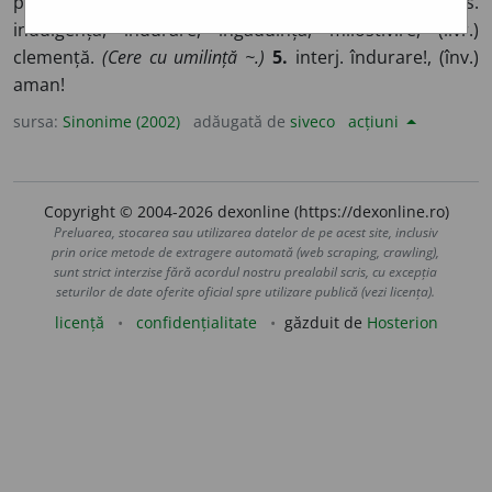
pocăință, (înv.) pocaianie.
(~ de păcate.)
3.
s. v.
scuză.
4.
s.
indulgență, îndurare, îngăduință, milostivire, (livr.)
clemență.
(Cere cu umilință ~.)
5.
interj. îndurare!, (înv.)
aman!
sursa:
Sinonime (2002)
adăugată de
siveco
acțiuni
Copyright © 2004-2026 dexonline (https://dexonline.ro)
Preluarea, stocarea sau utilizarea datelor de pe acest site, inclusiv
prin orice metode de extragere automată (web scraping, crawling),
sunt strict interzise fără acordul nostru prealabil scris, cu excepția
seturilor de date oferite oficial spre utilizare publică (vezi licența).
licență
confidențialitate
găzduit de
Hosterion