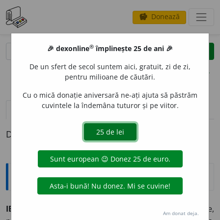
Donează
savings
®
®
🎉 dexonline
împlinește 25 de ani 🎉
caută
clear
search
De un sfert de secol suntem aici, gratuit, zi de zi,
opțiuni
pentru milioane de căutări.
Cu o mică donație aniversară ne-ați ajuta să păstrăm
cuvintele la îndemâna tuturor și pe viitor.
pronunție
(50)
volume_up
definiții (1)
Definiția cu ID-ul 187204:
Sinonime
IERT
A
RE
s., interj.
1.
s. v.
absolvire.
2.
s.
(BIS.)
dezlegare,
Am donat deja.