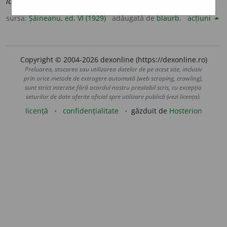
idele lui Martie.
sursa:
Șăineanu, ed. VI (1929)
adăugată de
blaurb.
acțiuni
Copyright © 2004-2026 dexonline (https://dexonline.ro)
Preluarea, stocarea sau utilizarea datelor de pe acest site, inclusiv
prin orice metode de extragere automată (web scraping, crawling),
sunt strict interzise fără acordul nostru prealabil scris, cu excepția
seturilor de date oferite oficial spre utilizare publică (vezi licența).
licență
confidențialitate
găzduit de
Hosterion