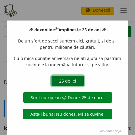
Donează
savings
®
®
🎉 dexonline
împlinește 25 de ani 🎉
caută
clear
search
De un sfert de secol suntem aici, gratuit, zi de zi,
opțiuni
pentru milioane de căutări.
Cu o mică donație aniversară ne-ați ajuta să păstrăm
cuvintele la îndemâna tuturor și pe viitor.
pronunție
(50)
volume_up
definiții (1)
Definiția cu ID-ul 796875:
Explicative DEX
ide
n. pl. a 15 sau a 13 zi a lunei, în calendarul roman:
Am donat deja.