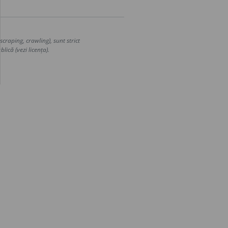
craping, crawling), sunt strict
lică (vezi licența).