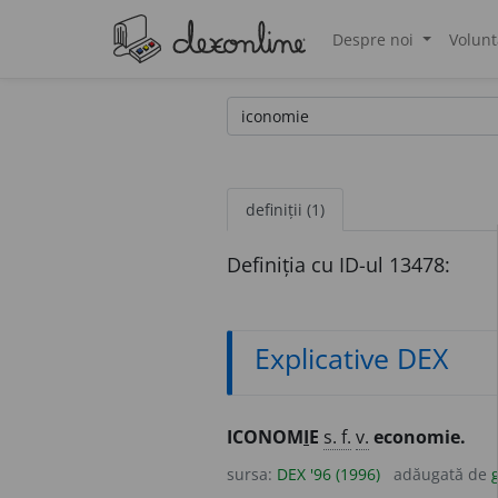
Despre noi
Volunt
®
definiții (1)
Definiția cu ID-ul 13478:
Explicative DEX
ICONOM
I
E
s. f.
v.
economie.
sursa:
DEX '96 (1996)
adăugată de
g