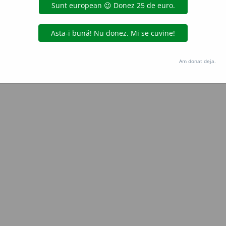
Copyright © 2004-2026 dexonline (https://dexonline.ro)
area datelor de pe acest site, inclusiv prin orice metode de extragere automată (web s
dul nostru prealabil scris, cu excepția seturilor de date oferite oficial spre utilizare pub
Am donat deja.
licență
confidențialitate
găzduit de
Hosterion