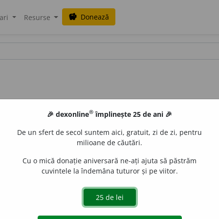
Donează
savings
ari
Resurse
®
🎉 dexonline
împlinește 25 de ani 🎉
De un sfert de secol suntem aici, gratuit, zi de zi, pentru
milioane de căutări.
Cu o mică donație aniversară ne-ați ajuta să păstrăm
cuvintele la îndemâna tuturor și pe viitor.
all
acțiuni