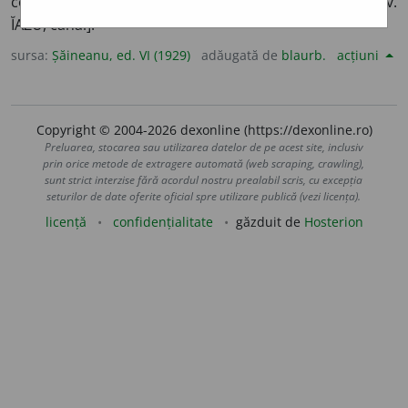
conduce la o moară ori fabrică;
2.
Mold. Tr. zăgaz. [Slav.
ĬAZŬ, canal].
sursa:
Șăineanu, ed. VI (1929)
adăugată de
blaurb.
acțiuni
Copyright © 2004-2026 dexonline (https://dexonline.ro)
Preluarea, stocarea sau utilizarea datelor de pe acest site, inclusiv
prin orice metode de extragere automată (web scraping, crawling),
sunt strict interzise fără acordul nostru prealabil scris, cu excepția
seturilor de date oferite oficial spre utilizare publică (vezi licența).
licență
confidențialitate
găzduit de
Hosterion