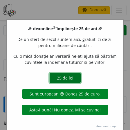
Donează
savings
®
®
🎉 dexonline
împlinește 25 de ani 🎉
caută
clear
search
De un sfert de secol suntem aici, gratuit, zi de zi,
opțiuni
pentru milioane de căutări.
Cu o mică donație aniversară ne-ați ajuta să păstrăm
cuvintele la îndemâna tuturor și pe viitor.
pronunție
(5)
volume_up
definiții (1)
Definiția cu ID-ul 796846:
Explicative DEX
iaz
n.
1.
canal derivat din un curs de apă pentru a-l
Am donat deja.