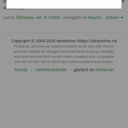
pe lângă Dunăre;
2.
carieră de granit de o calitate
excelentă.
sursa:
Șăineanu, ed. VI (1929)
adăugată de
blaurb.
acțiuni
Copyright © 2004-2026 dexonline (https://dexonline.ro)
Preluarea, stocarea sau utilizarea datelor de pe acest site, inclusiv
prin orice metode de extragere automată (web scraping, crawling),
sunt strict interzise fără acordul nostru prealabil scris, cu excepția
seturilor de date oferite oficial spre utilizare publică (vezi licența).
licență
confidențialitate
găzduit de
Hosterion