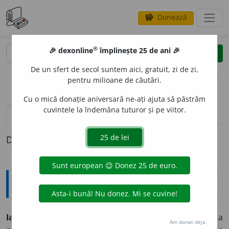
Donează
savings
®
®
🎉 dexonline
împlinește 25 de ani 🎉
caută
clear
search
De un sfert de secol suntem aici, gratuit, zi de zi,
opțiuni
pentru milioane de căutări.
Cu o mică donație aniversară ne-ați ajuta să păstrăm
cuvintele la îndemâna tuturor și pe viitor.
definiții (1)
Definiția cu ID-ul 817528:
Explicative DEX
Iacobdeal
n. (sau
Muntele Carol I
)
1.
deal în Dobrogea
Am donat deja.