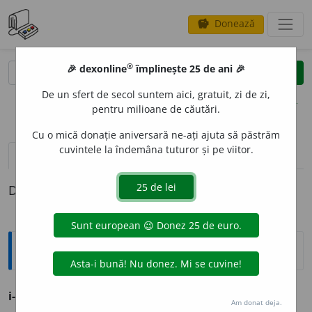
Donează
savings
®
®
🎉 dexonline
împlinește 25 de ani 🎉
caută
clear
search
De un sfert de secol suntem aici, gratuit, zi de zi,
opțiuni
pentru milioane de căutări.
Cu o mică donație aniversară ne-ați ajuta să păstrăm
cuvintele la îndemâna tuturor și pe viitor.
definiții (1)
Definiția cu ID-ul 553361:
Ortografice DOOM
i-e
pr.
+
vb.
(
i-e frig
)
Am donat deja.