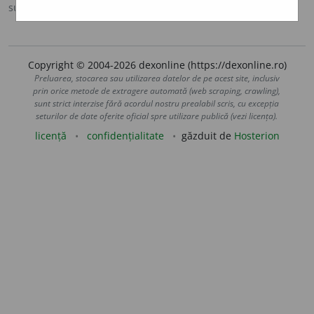
sursa:
DOOM 2 (2005)
adăugată de
blaurb.
acțiuni
Copyright © 2004-2026 dexonline (https://dexonline.ro)
Preluarea, stocarea sau utilizarea datelor de pe acest site, inclusiv
prin orice metode de extragere automată (web scraping, crawling),
sunt strict interzise fără acordul nostru prealabil scris, cu excepția
seturilor de date oferite oficial spre utilizare publică (vezi licența).
licență
confidențialitate
găzduit de
Hosterion