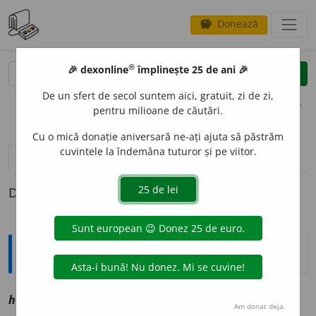
Donează
savings
®
®
🎉 dexonline
împlinește 25 de ani 🎉
caută
clear
search
De un sfert de secol suntem aici, gratuit, zi de zi,
opțiuni
pentru milioane de căutări.
Cu o mică donație aniversară ne-ați ajuta să păstrăm
cuvintele la îndemâna tuturor și pe viitor.
definiții (1)
Definiția cu ID-ul 1114520:
Explicative DEX
2
hultu
i
v
vz
altoi
Am donat deja.