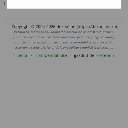
sursa:
MDA2 (2010)
adăugată de
blaurb.
acțiuni
Copyright © 2004-2026 dexonline (https://dexonline.ro)
Preluarea, stocarea sau utilizarea datelor de pe acest site, inclusiv
prin orice metode de extragere automată (web scraping, crawling),
sunt strict interzise fără acordul nostru prealabil scris, cu excepția
seturilor de date oferite oficial spre utilizare publică (vezi licența).
licență
confidențialitate
găzduit de
Hosterion