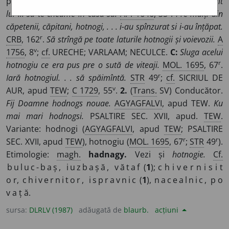
peste o sută de ostași.
A:
Cornilie hotnogul . . . i s-au grăit
v
lui ... să te cheame în casa sa.
AP. 1646
, 35
.
Pre mulți din
căpetenii, căpitani, hotnogi, . . . i-au spînzurat si i-au înțăpat.
r
CRB
, 162
.
Să strîngă pe toate laturile hotnogii și voievozii.
A
v
1756
, 8
;
cf.
URECHE; VARLAAM; NECULCE.
C:
Sluga acelui
r
hotnogiu ce era pus pre o sută de viteaji.
MOL. 1695
, 67
.
r
Iară hotnogiul. . . să spăimîntă.
STR
49
;
cf.
SICRIUL DE
v
AUR, apud
TEW
;
C 1729
, 55
.
2.
(
Trans.
SV) Conducător.
Fij Doamne hodnogs nouae.
AGYAGFALVI
, apud TEW.
Ku
mai mari hodnogsi.
PSALTIRE SEC. XVII, apud.
TEW
.
Variante: hodnogi (
AGYAGFALVI
, apud
TEW
; PSALTIRE
r
r
SEC. XVII, apud
TEW
), hotnogiu (
MOL. 1695
, 67
;
STR
49
).
Etimologie:
magh.
hadnagy.
Vezi și
hotnogie.
Cf.
buluc-baș, iuzbașă, vătaf
(
1
); c h i v e r n i s i t
o r,
chivernitor, ispravnic
(
1
),
nacealnic,
p o
v a ț ă.
sursa:
DLRLV (1987)
adăugată de
blaurb.
acțiuni