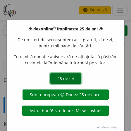
Donează
savings
®
®
🎉 dexonline
împlinește 25 de ani 🎉
caută
clear
search
De un sfert de secol suntem aici, gratuit, zi de zi,
opțiuni
pentru milioane de căutări.
Cu o mică donație aniversară ne-ați ajuta să păstrăm
cuvintele la îndemâna tuturor și pe viitor.
pronunție
(4)
volume_up
definiții (1)
Definiția cu ID-ul 758114:
Ortografice DOOM
horn
s. n.
,
pl.
h
o
rnuri
Am donat deja.