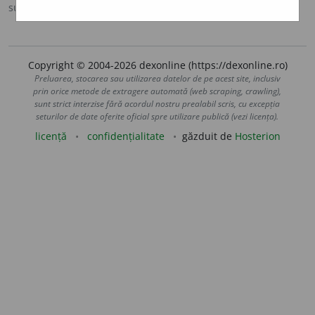
sursa:
DOOM 2 (2005)
adăugată de
raduborza
acțiuni
Copyright © 2004-2026 dexonline (https://dexonline.ro)
Preluarea, stocarea sau utilizarea datelor de pe acest site, inclusiv
prin orice metode de extragere automată (web scraping, crawling),
sunt strict interzise fără acordul nostru prealabil scris, cu excepția
seturilor de date oferite oficial spre utilizare publică (vezi licența).
licență
confidențialitate
găzduit de
Hosterion