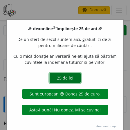
Donează
savings
®
®
🎉 dexonline
împlinește 25 de ani 🎉
caută
clear
search
De un sfert de secol suntem aici, gratuit, zi de zi,
opțiuni
pentru milioane de căutări.
Cu o mică donație aniversară ne-ați ajuta să păstrăm
cuvintele la îndemâna tuturor și pe viitor.
pronunție
(4)
volume_up
definiții (1)
Definiția cu ID-ul 186819:
Sinonime
HORN
s. v.
coș.
Am donat deja.