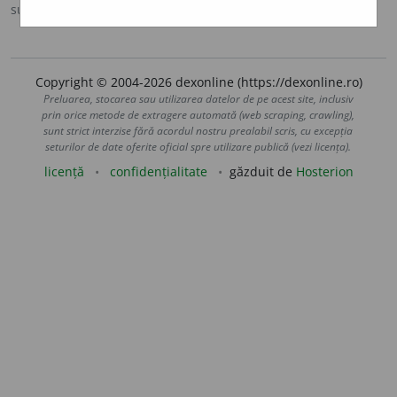
sursa:
Sinonime (2002)
adăugată de
siveco
acțiuni
Copyright © 2004-2026 dexonline (https://dexonline.ro)
Preluarea, stocarea sau utilizarea datelor de pe acest site, inclusiv
prin orice metode de extragere automată (web scraping, crawling),
sunt strict interzise fără acordul nostru prealabil scris, cu excepția
seturilor de date oferite oficial spre utilizare publică (vezi licența).
licență
confidențialitate
găzduit de
Hosterion