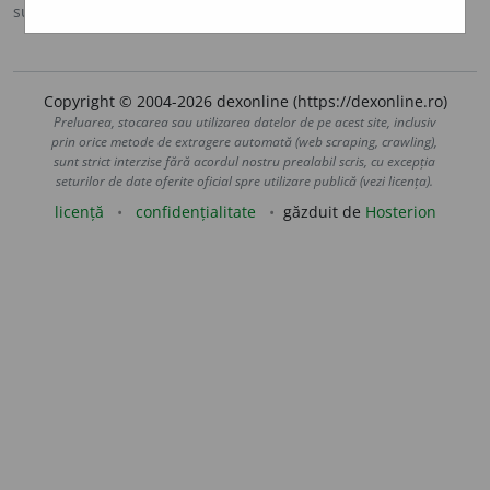
sursa:
Antonime (2002)
adăugată de
siveco
acțiuni
Copyright © 2004-2026 dexonline (https://dexonline.ro)
Preluarea, stocarea sau utilizarea datelor de pe acest site, inclusiv
prin orice metode de extragere automată (web scraping, crawling),
sunt strict interzise fără acordul nostru prealabil scris, cu excepția
seturilor de date oferite oficial spre utilizare publică (vezi licența).
licență
confidențialitate
găzduit de
Hosterion