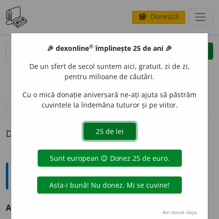
Donează
savings
®
®
🎉 dexonline
împlinește 25 de ani 🎉
caută
clear
search
De un sfert de secol suntem aici, gratuit, zi de zi,
opțiuni
pentru milioane de căutări.
Cu o mică donație aniversară ne-ați ajuta să păstrăm
cuvintele la îndemâna tuturor și pe viitor.
definiții (1)
Definiția cu ID-ul 68841:
Antonime
A holba
≠ a miji
Am donat deja.