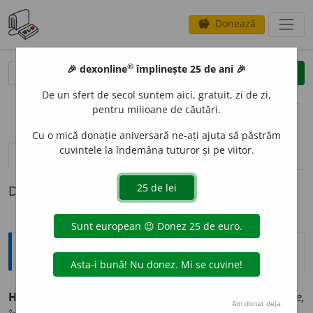
Donează
savings
®
®
🎉 dexonline
împlinește 25 de ani 🎉
caută
clear
search
De un sfert de secol suntem aici, gratuit, zi de zi,
opțiuni
pentru milioane de căutări.
Cu o mică donație aniversară ne-ați ajuta să păstrăm
cuvintele la îndemâna tuturor și pe viitor.
pronunție
(50)
volume_up
definiții (1)
Definiția cu ID-ul 186727:
Sinonime
HO
interj. v.
ajunge, atât, basta, destul, gata, isprăvește,
Am donat deja.