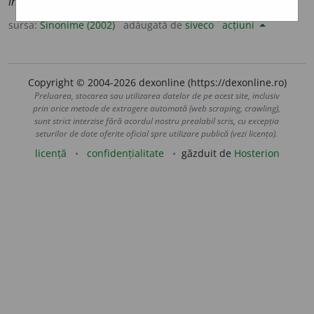
încetează, punct, sfârșește, stai, stop, termină.
sursa:
Sinonime (2002)
adăugată de
siveco
acțiuni
Copyright © 2004-2026 dexonline (https://dexonline.ro)
Preluarea, stocarea sau utilizarea datelor de pe acest site, inclusiv
prin orice metode de extragere automată (web scraping, crawling),
sunt strict interzise fără acordul nostru prealabil scris, cu excepția
seturilor de date oferite oficial spre utilizare publică (vezi licența).
licență
confidențialitate
găzduit de
Hosterion