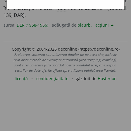
să rîdă.
Sl.
,
cf.
bg.
hlĕzja
„a glumi”,
rut.
hluzuvaty
„a pune
într-o situație ridicolă”,
ceh.
iiziti se
„a zîmbi” (Cihac, II,
139; DAR).
sursa:
DER (1958-1966)
adăugată de
blaurb.
acțiuni
Copyright © 2004-2026 dexonline (https://dexonline.ro)
Preluarea, stocarea sau utilizarea datelor de pe acest site, inclusiv
prin orice metode de extragere automată (web scraping, crawling),
sunt strict interzise fără acordul nostru prealabil scris, cu excepția
seturilor de date oferite oficial spre utilizare publică (vezi licența).
licență
confidențialitate
găzduit de
Hosterion