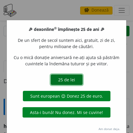
Donează
savings
®
®
🎉 dexonline
împlinește 25 de ani 🎉
caută
clear
search
De un sfert de secol suntem aici, gratuit, zi de zi,
opțiuni
pentru milioane de căutări.
Cu o mică donație aniversară ne-ați ajuta să păstrăm
cuvintele la îndemâna tuturor și pe viitor.
definiții (1)
Definiția cu ID-ul 498988:
Etimologice
hliz
i
(hliz
e
sc, hliz
i
t),
vb.
refl.
– A avea chef de rîs, a sta
Am donat deja.