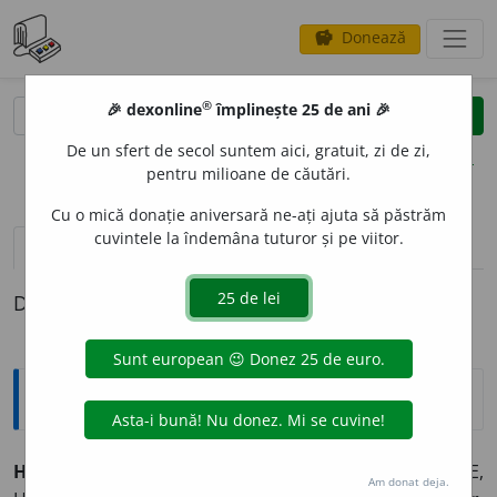
Donează
savings
®
®
🎉 dexonline
împlinește 25 de ani 🎉
caută
clear
search
De un sfert de secol suntem aici, gratuit, zi de zi,
opțiuni
pentru milioane de căutări.
Cu o mică donație aniversară ne-ați ajuta să păstrăm
cuvintele la îndemâna tuturor și pe viitor.
definiții (1)
Definiția cu ID-ul 920070:
Jargon
HIPERCORECTIT
U
DINE
(HIPERLITERARIZ
A
RE,
Am donat deja.