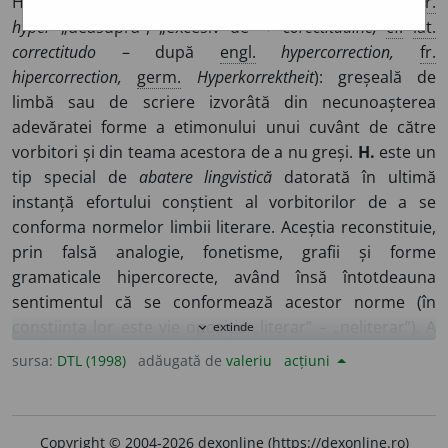
HIPERURBAN
I
SM)
s. f.
(<
hiper
„peste” <
fr.
hyper,
cf.
gr.
hyper
„deasupra”, „excesiv de” +
corectitudine,
cf.
lat.
correctitudo
– după
engl.
hypercorrection,
fr.
hipercorrection,
germ.
Hyperkorrektheit
): greșeală de
limbă sau de scriere izvorâtă din necunoașterea
adevăratei forme a etimonului unui cuvânt de către
vorbitori și din teama acestora de a nu greși.
H.
este un
tip special de
abatere lingvistică
datorată în ultimă
instanță efortului conștient al vorbitorilor de a se
conforma normelor limbii literare. Aceștia reconstituie,
prin falsă analogie, fonetisme, grafii și forme
gramaticale hipercorecte, având însă întotdeauna
sentimentul că se conformează acestor norme (în
conștiința lor este vie opoziția „literar” – „neliterar”). A
extinde
expand_more
fost studiată de mai mulți lingviști români și străini. Este
sursa:
DTL (1998)
adăugată de
valeriu
acțiuni
tratată însă exhaustiv în lucrarea lingvistului român
Theodor Hristea
–
Probleme de etimologie,
București, 1968, pp. 277-315.
H.
apare atât în
Copyright © 2004-2026 dexonline (https://dexonline.ro)