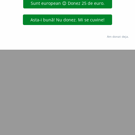
iveco
acțiuni
Copyright © 2004-2026 dexonline (https://dexonline.ro)
area datelor de pe acest site, inclusiv prin orice metode de extragere automată (web s
Am donat deja.
dul nostru prealabil scris, cu excepția seturilor de date oferite oficial spre utilizare pub
licență
confidențialitate
găzduit de
Hosterion