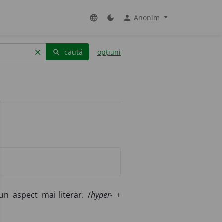
Anonim
language
dark_mode
person
caută
opțiuni
clear
search
un aspect mai literar. /
hyper- +