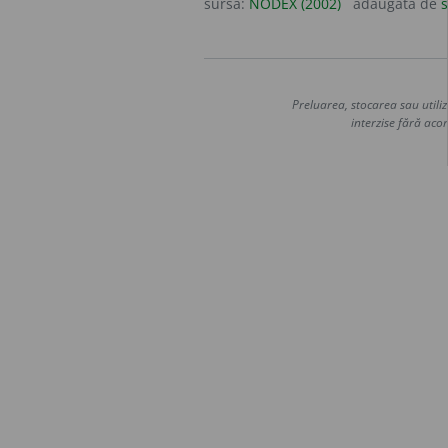
sursa:
NODEX (2002)
adăugată de
s
Preluarea, stocarea sau utiliz
interzise fără acor