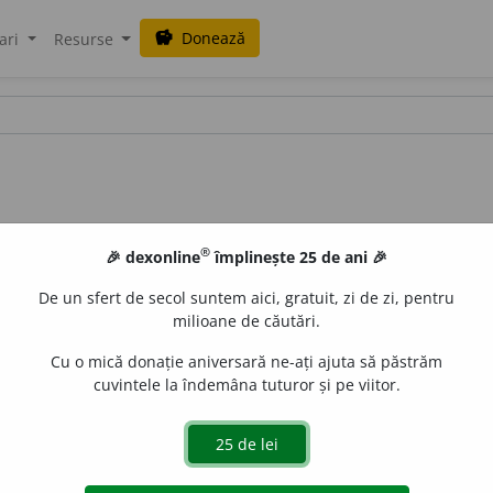
Donează
savings
ari
Resurse
®
🎉 dexonline
împlinește 25 de ani 🎉
De un sfert de secol suntem aici, gratuit, zi de zi, pentru
milioane de căutări.
Cu o mică donație aniversară ne-ați ajuta să păstrăm
cuvintele la îndemâna tuturor și pe viitor.
ment de limbă folosit greșit din intenția de a da frazei 