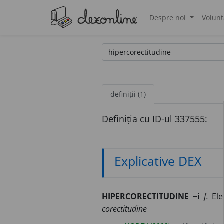
Despre noi
Volunt
®
definiții (1)
Definiția cu ID-ul 337555:
Explicative DEX
HIPERCORECTIT
U
DINE ~i
f.
Ele
corectitudine