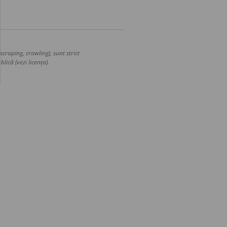
craping, crawling), sunt strict
lică (vezi licența).