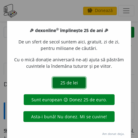
Donează
savings
®
®
🎉 dexonline
împlinește 25 de ani 🎉
caută
clear
search
De un sfert de secol suntem aici, gratuit, zi de zi,
opțiuni
pentru milioane de căutări.
Cu o mică donație aniversară ne-ați ajuta să păstrăm
cuvintele la îndemâna tuturor și pe viitor.
definiții (1)
Definiția cu ID-ul 757037:
Ortografice DOOM
!h
a
pax/h
a
pax
leg
o
menon
(
gr.
)
s. n.
/
loc. s.
n.
,
pl.
Am donat deja.