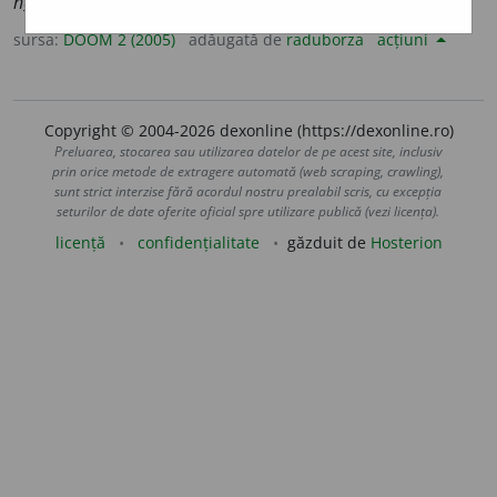
h
a
paxuri/ h
a
paxuri leg
o
menon
sursa:
DOOM 2 (2005)
adăugată de
raduborza
acțiuni
Copyright © 2004-2026 dexonline (https://dexonline.ro)
Preluarea, stocarea sau utilizarea datelor de pe acest site, inclusiv
prin orice metode de extragere automată (web scraping, crawling),
sunt strict interzise fără acordul nostru prealabil scris, cu excepția
seturilor de date oferite oficial spre utilizare publică (vezi licența).
licență
confidențialitate
găzduit de
Hosterion