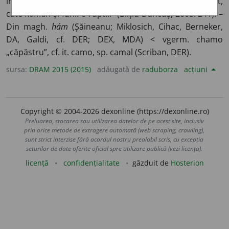
înhamă calul: „Da’ cine știe câte tilegi și căruță o spart,
câte
hamuri
și funii o rupt...” (Bilțiu-Dăncuș, 2005: 241). –
Din magh.
hám
(Șăineanu; Miklosich, Cihac, Berneker,
DA, Galdi, cf. DER; DEX, MDA) < vgerm. chamo
„căpăstru”, cf. it. camo, sp. camal (Scriban, DER).
sursa:
DRAM 2015 (2015)
adăugată de
raduborza
acțiuni
Copyright © 2004-2026 dexonline (https://dexonline.ro)
Preluarea, stocarea sau utilizarea datelor de pe acest site, inclusiv
prin orice metode de extragere automată (web scraping, crawling),
sunt strict interzise fără acordul nostru prealabil scris, cu excepția
seturilor de date oferite oficial spre utilizare publică (vezi licența).
licență
confidențialitate
găzduit de
Hosterion