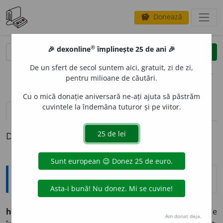
Donează
savings
®
®
🎉 dexonline
împlinește 25 de ani 🎉
caută
clear
search
De un sfert de secol suntem aici, gratuit, zi de zi,
opțiuni
pentru milioane de căutări.
Cu o mică donație aniversară ne-ați ajuta să păstrăm
cuvintele la îndemâna tuturor și pe viitor.
pronunție
(20)
volume_up
definiții (1)
Definiția cu ID-ul 950708:
Arhaisme și regionalisme
ham,
hamuri,
s.n. – Ansamblu de curele cu care se
Am donat deja.