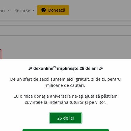
Donează
savings
ari
Resurse
®
🎉 dexonline
împlinește 25 de ani 🎉
De un sfert de secol suntem aici, gratuit, zi de zi, pentru
milioane de căutări.
alisme
Cu o mică donație aniversară ne-ați ajuta să păstrăm
cuvintele la îndemâna tuturor și pe viitor.
apură împletită în care se ducea mâncarea la câmp.
urb.
acțiuni