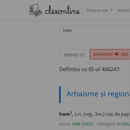
Despre noi
Volunt
®
pronunție
(20)
volume_up
definiții (1)
Definiția cu ID-ul 406247:
Arhaisme și region
1
ham
,
s.n. (reg., înv.) coș de p
sursa:
DAR (2002)
adăugată de
bla