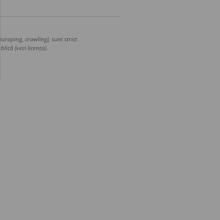
craping, crawling), sunt strict
lică (vezi licența).