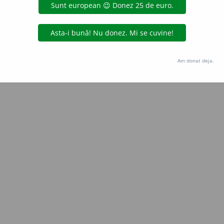
Copyright © 2004-2026 dexonline (https://dexonline.ro)
area datelor de pe acest site, inclusiv prin orice metode de extragere automată (web s
dul nostru prealabil scris, cu excepția seturilor de date oferite oficial spre utilizare pub
Am donat deja.
licență
confidențialitate
găzduit de
Hosterion