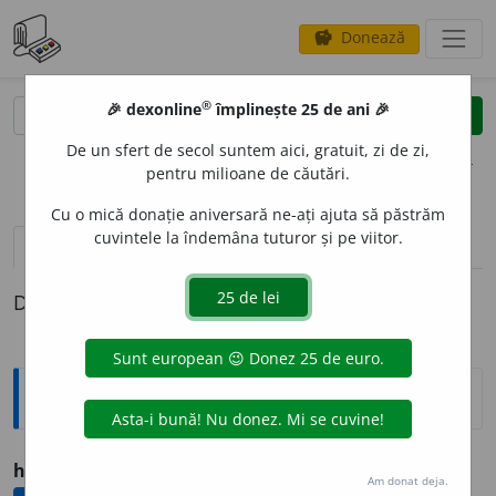
Donează
savings
®
®
🎉 dexonline
împlinește 25 de ani 🎉
caută
clear
search
De un sfert de secol suntem aici, gratuit, zi de zi,
opțiuni
pentru milioane de căutări.
Cu o mică donație aniversară ne-ați ajuta să păstrăm
cuvintele la îndemâna tuturor și pe viitor.
definiții (1)
Definiția cu ID-ul 1299281:
Ortografice DOOM
1
ham-h
a
m/ham, ham/ham! ham!
v.
ham
Am donat deja.