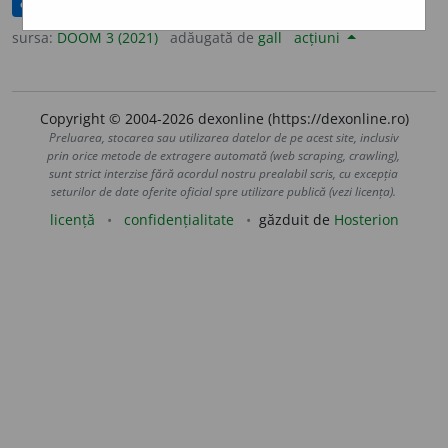
corectat(ă)
sursa:
DOOM 3 (2021)
adăugată de
gall
acțiuni
Copyright © 2004-2026 dexonline (https://dexonline.ro)
Preluarea, stocarea sau utilizarea datelor de pe acest site, inclusiv
prin orice metode de extragere automată (web scraping, crawling),
sunt strict interzise fără acordul nostru prealabil scris, cu excepția
seturilor de date oferite oficial spre utilizare publică (vezi licența).
licență
confidențialitate
găzduit de
Hosterion