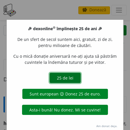
Donează
savings
®
®
🎉 dexonline
împlinește 25 de ani 🎉
caută
clear
search
De un sfert de secol suntem aici, gratuit, zi de zi,
opțiuni
pentru milioane de căutări.
Cu o mică donație aniversară ne-ați ajuta să păstrăm
cuvintele la îndemâna tuturor și pe viitor.
pronunție
(1)
volume_up
definiții (1)
Definiția cu ID-ul 756957:
Ortografice DOOM
halc
a
(
înv.
)
s. f.
,
art.
halc
a
ua,
g.-d.
art.
halc
a
lei;
pl.
halc
a
le,
Am donat deja.