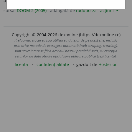
art.
halc
a
lele
sursa:
DOOM 2 (2005)
adăugată de
raduborza
acțiuni
Copyright © 2004-2026 dexonline (https://dexonline.ro)
Preluarea, stocarea sau utilizarea datelor de pe acest site, inclusiv
prin orice metode de extragere automată (web scraping, crawling),
sunt strict interzise fără acordul nostru prealabil scris, cu excepția
seturilor de date oferite oficial spre utilizare publică (vezi licența).
licență
confidențialitate
găzduit de
Hosterion