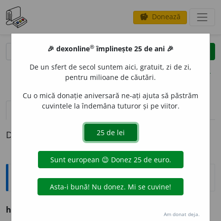
Donează
savings
®
®
🎉 dexonline
împlinește 25 de ani 🎉
caută
clear
search
De un sfert de secol suntem aici, gratuit, zi de zi,
opțiuni
pentru milioane de căutări.
Cu o mică donație aniversară ne-ați ajuta să păstrăm
cuvintele la îndemâna tuturor și pe viitor.
definiții (1)
Definiția cu ID-ul 1299174:
Ortografice DOOM
habit
u
dine
(
livr.
)
s.
f.
,
g.-d.
art.
habit
u
dinii
;
pl.
habit
u
dini
Am donat deja.