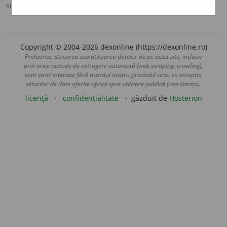
sursa:
DOOM 3 (2021)
adăugată de
gall
acțiuni
Copyright © 2004-2026 dexonline (https://dexonline.ro)
Preluarea, stocarea sau utilizarea datelor de pe acest site, inclusiv
prin orice metode de extragere automată (web scraping, crawling),
sunt strict interzise fără acordul nostru prealabil scris, cu excepția
seturilor de date oferite oficial spre utilizare publică (vezi licența).
licență
confidențialitate
găzduit de
Hosterion