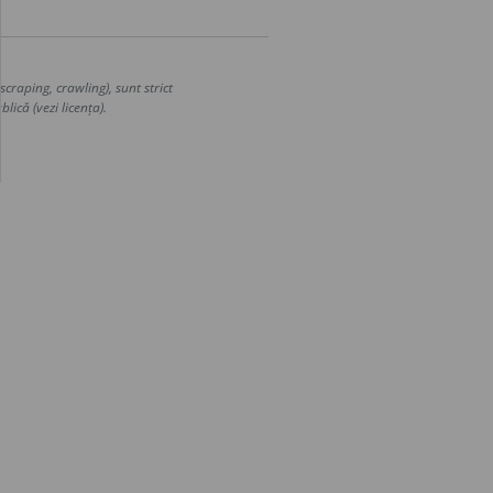
craping, crawling), sunt strict
lică (vezi licența).