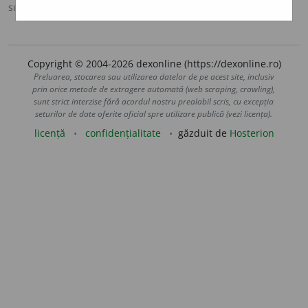
sursa:
DOOM 2 (2005)
adăugată de
raduborza
acțiuni
Copyright © 2004-2026 dexonline (https://dexonline.ro)
Preluarea, stocarea sau utilizarea datelor de pe acest site, inclusiv
prin orice metode de extragere automată (web scraping, crawling),
sunt strict interzise fără acordul nostru prealabil scris, cu excepția
seturilor de date oferite oficial spre utilizare publică (vezi licența).
licență
confidențialitate
găzduit de
Hosterion