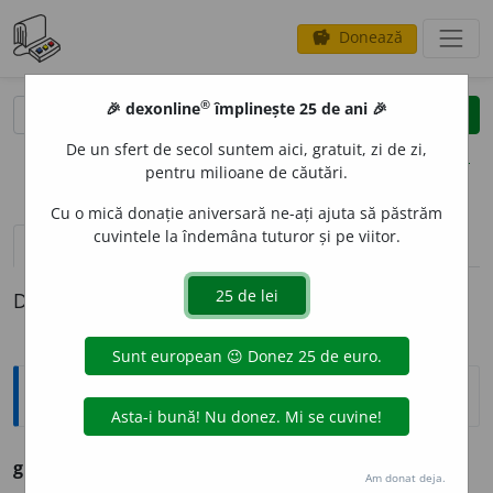
Donează
savings
®
®
🎉 dexonline
împlinește 25 de ani 🎉
caută
clear
search
De un sfert de secol suntem aici, gratuit, zi de zi,
opțiuni
pentru milioane de căutări.
Cu o mică donație aniversară ne-ați ajuta să păstrăm
cuvintele la îndemâna tuturor și pe viitor.
pronunție
(50)
volume_up
definiții (1)
Definiția cu ID-ul 759975:
Ortografice DOOM
1
gri
adj.
invar.
Am donat deja.